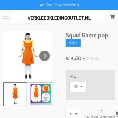
Snelle verzending
Ga
direct
naar
VERKLEEDKLEDINGOUTLET.NL
de
hoofdinhoud
Squid Game pop
Sale!
€ 4,50
€ 24,50
Maat
In
winkelwagen