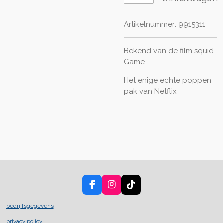
Artikelnummer:
9915311
Bekend van de film squid
Game
Het enige echte poppen
pak van Netflix
F
I
T
a
n
i
c
s
k
bedrijfsgegevens
e
t
T
privacy policy