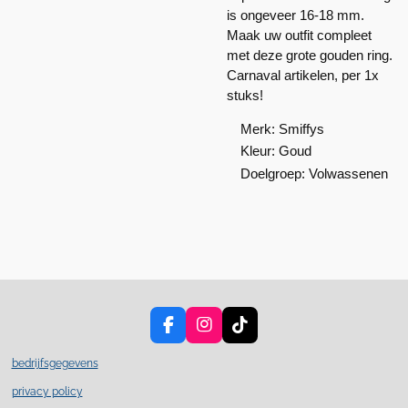
is ongeveer 16-18 mm.
Maak uw outfit compleet
met deze grote gouden ring.
Carnaval artikelen, per 1x
stuks!
Merk: Smiffys
Kleur: Goud
Doelgroep: Volwassenen
F
I
T
a
n
i
c
s
k
bedrijfsgegevens
e
t
T
privacy policy
b
a
o