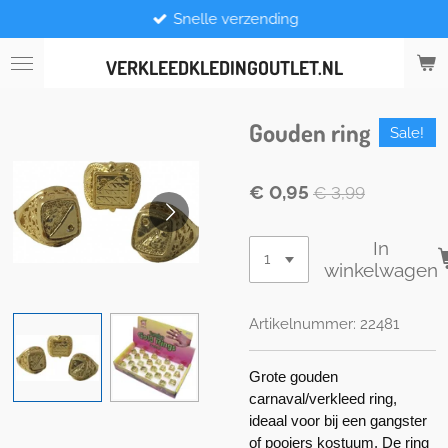
Snelle verzending
Ga
direct
naar
VERKLEEDKLEDINGOUTLET.NL
de
hoofdinhoud
Gouden ring
Sale!
€ 0,95
€ 3,99
In
winkelwagen
Artikelnummer:
22481
Grote gouden
carnaval/verkleed ring,
ideaal voor bij een gangster
of pooiers kostuum. De ring