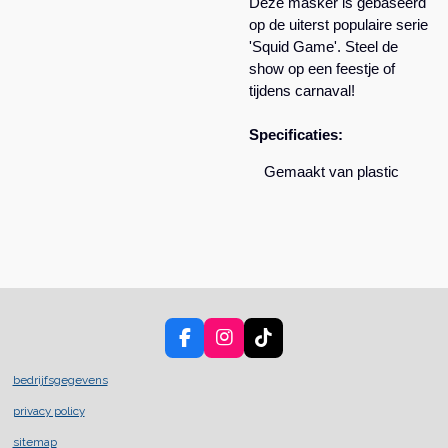
Deze masker is gebaseerd
op de uiterst populaire serie
'Squid Game'. Steel de
show op een feestje of
tijdens carnaval!
Specificaties:
Gemaakt van plastic
F
I
T
a
n
i
c
s
k
bedrijfsgegevens
e
t
T
privacy policy
b
a
o
o
g
k
sitemap