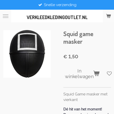
Snelle verzending
Ga
direct
naar
VERKLEEDKLEDINGOUTLET.NL
de
hoofdinhoud
Squid game
masker
€ 1,50
In
winkelwagen
Squid Game masker met
vierkant
Dé hit van het moment!