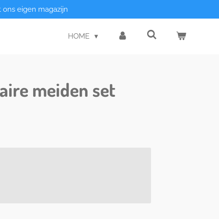
t ons eigen magazijn
HOME
taire meiden set