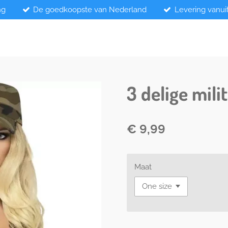
ng
De goedkoopste van Nederland
Levering vanui
3 delige mili
€ 9,99
Maat