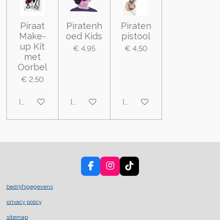
Piraat
Piratenh
Piraten
Make-
oed Kids
pistool
up Kit
€ 4,95
€ 4,50
met
Oorbel
€ 2,50
In winkelwagen
In winkelwagen
In winkelwagen
F
I
T
a
n
i
c
s
k
bedrijfsgegevens
e
t
T
privacy policy
b
a
o
o
g
k
sitemap