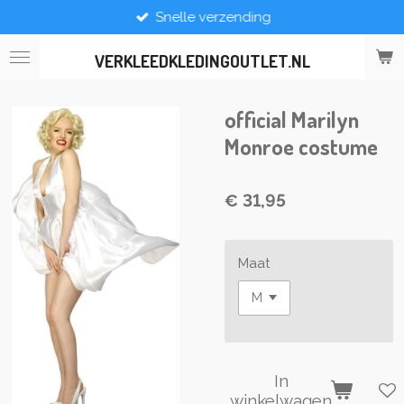
Snelle verzending
Ga
direct
naar
VERKLEEDKLEDINGOUTLET.NL
de
hoofdinhoud
official Marilyn
Monroe costume
€ 31,95
Maat
In
winkelwagen