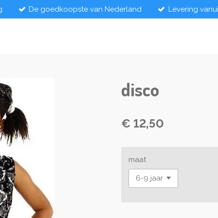
g
De goedkoopste van Nederland
Levering vanu
disco
€ 12,50
maat