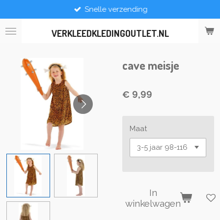
Snelle verzending
Ga
direct
naar
VERKLEEDKLEDINGOUTLET.NL
de
hoofdinhoud
cave meisje
€ 9,99
Maat
In
winkelwagen