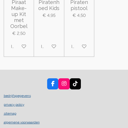
Piraat
Piratenh
Piraten
Make-
oed Kids
pistool
up Kit
€ 4,95
€ 4,50
met
Oorbel
€ 2,50
In winkelwagen
In winkelwagen
In winkelwagen
F
I
T
a
n
i
c
s
k
bedrijfsgegevens
e
t
T
privacy policy
b
a
o
o
g
k
sitemap
o
r
k
a
algemene voorwaarden
m