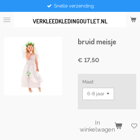
Snelle verzending
Ga
direct
naar
VERKLEEDKLEDINGOUTLET.NL
de
hoofdinhoud
bruid meisje
€ 17,50
Maat
In
winkelwagen