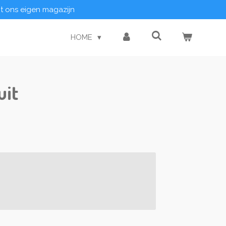
it ons eigen magazijn
HOME
uit