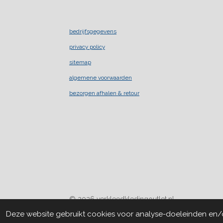
bedrijfsgegevens
privacy policy
sitemap
algemene voorwaarden
bezorgen afhalen & retour
© 2026 verkleedkledingoutlet.nl
Deze website gebruikt cookies voor analyse-doeleinden en/of