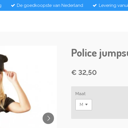
g
De goedkoopste van Nederland
Levering vanu
Police jumps
€ 32,50
Maat