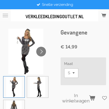
Snelle verzending
Ga
direct
naar
VERKLEEDKLEDINGOUTLET.NL
de
hoofdinhoud
Gevangene
€ 14,99
Maat
In
winkelwagen