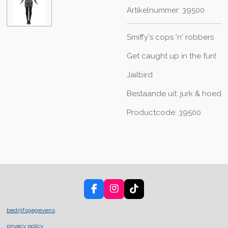
Artikelnummer:
39500
Smiffy's cops 'n' robbers
Get caught up in the fun!
Jailbird
Bestaande uit: jurk & hoed
Productcode: 39500
F
I
T
a
n
i
c
s
k
bedrijfsgegevens
e
t
T
privacy policy