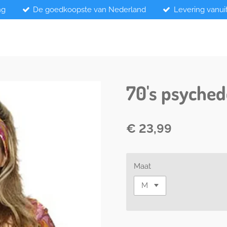
ng
De goedkoopste van Nederland
Levering vanui
70's psyched
€ 23,99
Maat