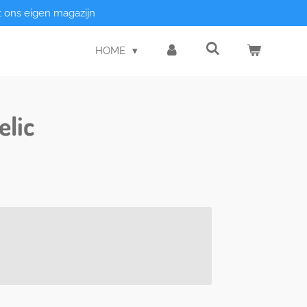
t ons eigen magazijn
HOME
elic