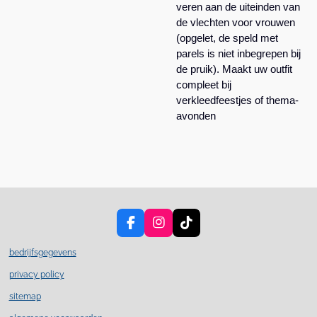
veren aan de uiteinden van
de vlechten voor vrouwen
(opgelet, de speld met
parels is niet inbegrepen bij
de pruik). Maakt uw outfit
compleet bij
verkleedfeestjes of thema-
avonden
F
I
T
a
n
i
c
s
k
bedrijfsgegevens
e
t
T
privacy policy
b
a
o
o
g
k
sitemap
o
r