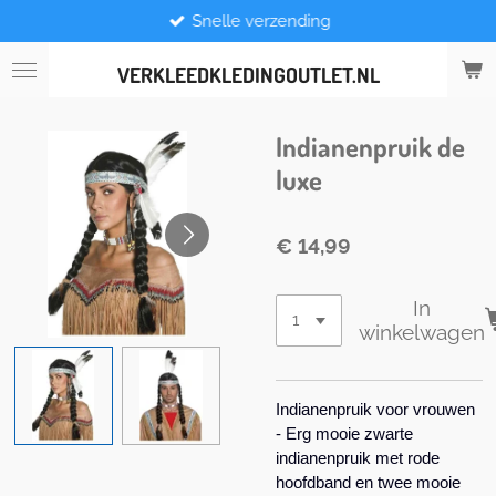
Snelle verzending
Ga
direct
naar
VERKLEEDKLEDINGOUTLET.NL
de
hoofdinhoud
Indianenpruik de
luxe
€ 14,99
In
winkelwagen
Indianenpruik voor vrouwen
- Erg mooie zwarte
indianenpruik met rode
hoofdband en twee mooie