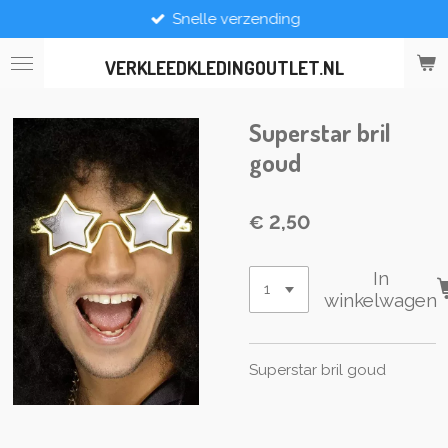
Snelle verzending
Ga
direct
naar
VERKLEEDKLEDINGOUTLET.NL
de
hoofdinhoud
Superstar bril
goud
€ 2,50
In
winkelwagen
Superstar bril goud