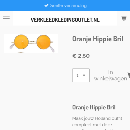
Snelle verzending
Ga
direct
naar
VERKLEEDKLEDINGOUTLET.NL
de
hoofdinhoud
Oranje Hippie Bril
€ 2,50
In
winkelwagen
Oranje Hippie Bril
Maak jouw Holland outfit
compleet met deze