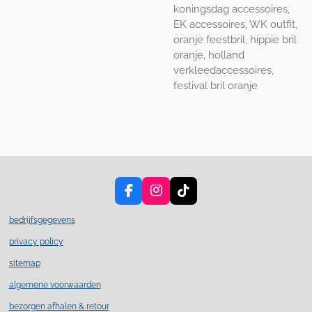
koningsdag accessoires,
EK accessoires, WK outfit,
oranje feestbril, hippie bril
oranje, holland
verkleedaccessoires,
festival bril oranje
F
I
T
a
n
i
c
s
k
bedrijfsgegevens
e
t
T
privacy policy
b
a
o
o
g
k
sitemap
o
r
k
a
algemene voorwaarden
m
bezorgen afhalen & retour