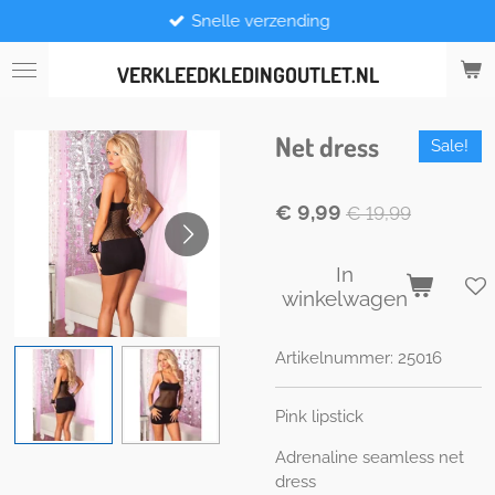
Snelle verzending
Ga
direct
naar
VERKLEEDKLEDINGOUTLET.NL
de
hoofdinhoud
Net dress
Sale!
€ 9,99
€ 19,99
In
winkelwagen
Artikelnummer:
25016
Pink lipstick
Adrenaline seamless net
dress