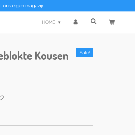
it ons eigen magazijn
HOME
eblokte Kousen
Sale!