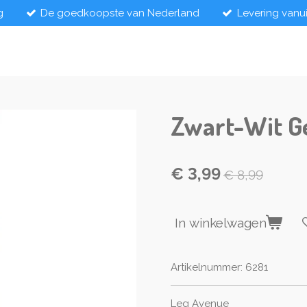
g
De goedkoopste van Nederland
Levering vanu
Zwart-Wit G
€ 3,99
€ 8,99
In winkelwagen
Artikelnummer:
6281
Leg Avenue