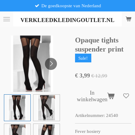
De goedkoopste van Nederland
Ga
direct
naar
VERKLEEDKLEDINGOUTLET.NL
de
hoofdinhoud
Opaque tights
suspender print
Sale!
€ 3,99
€ 12,99
In
winkelwagen
Artikelnummer:
24540
Fever hosiery