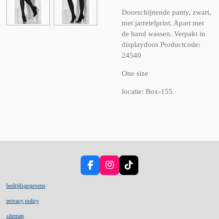
Doorschijnende panty, zwart,
met jarretelprint. Apart met
de hand wassen. Verpakt in
displaydoos Productcode:
24540
One size
locatie: Box-155
F
I
T
a
n
i
c
s
k
bedrijfsgegevens
e
t
T
privacy policy
b
a
o
o
g
k
sitemap