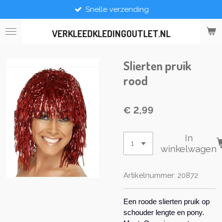
Snelle verzending
Ga
direct
naar
VERKLEEDKLEDINGOUTLET.NL
de
hoofdinhoud
Slierten pruik
rood
€ 2,99
In
winkelwagen
Artikelnummer:
20872
Een roode slierten pruik op
schouder lengte en pony.