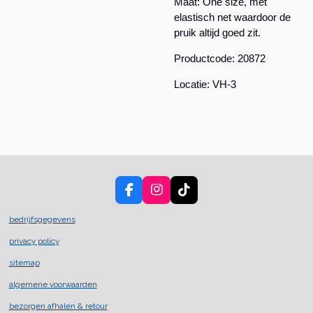
Maat: One size, met
elastisch net waardoor de
pruik altijd goed zit.
Productcode: 20872
Locatie: VH-3
F
I
T
a
n
i
c
s
k
bedrijfsgegevens
e
t
T
privacy policy
b
a
o
o
g
k
sitemap
o
r
k
a
algemene voorwaarden
m
bezorgen afhalen & retour