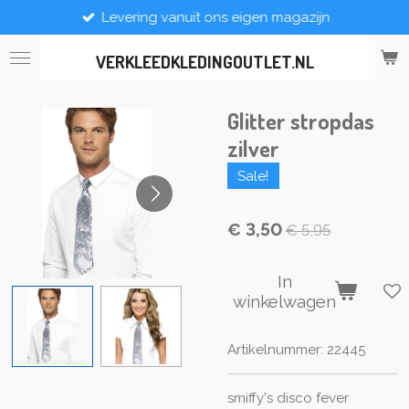
Levering vanuit ons eigen magazijn
Ga
direct
naar
VERKLEEDKLEDINGOUTLET.NL
de
hoofdinhoud
Glitter stropdas
zilver
Sale!
€ 3,50
€ 5,95
In
winkelwagen
Artikelnummer:
22445
smiffy's disco fever