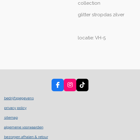
collection
glitter stropdas zilver
locatie: VH-5
F
I
T
a
n
i
c
s
k
bedrijfsgegevens
e
t
T
privacy policy
b
a
o
o
g
k
sitemap
o
r
k
a
algemene voorwaarden
m
bezorgen afhalen & retour