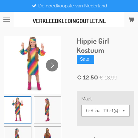
De goedkoopste van Nederland
Ga
direct
naar
VERKLEEDKLEDINGOUTLET.NL
de
hoofdinhoud
Hippie Girl
Kostuum
Sale!
€ 12,50
€ 18,99
Maat