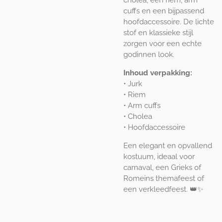
cholea, een riem, arm
cuffs en een bijpassend
hoofdaccessoire. De lichte
stof en klassieke stijl
zorgen voor een echte
godinnen look.
Inhoud verpakking:
• Jurk
• Riem
• Arm cuffs
• Cholea
• Hoofdaccessoire
Een elegant en opvallend
kostuum, ideaal voor
carnaval, een Grieks of
Romeins themafeest of
een verkleedfeest. 👑✨