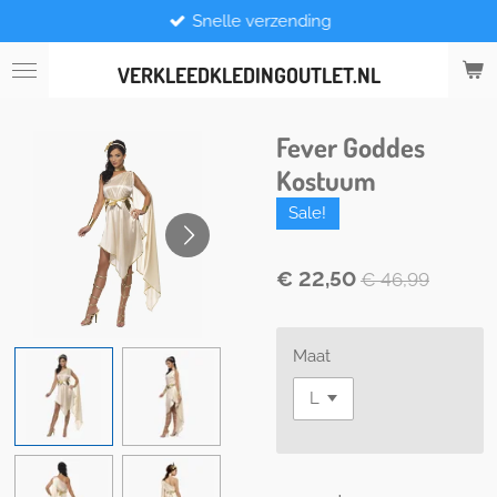
Snelle verzending
Ga
direct
naar
VERKLEEDKLEDINGOUTLET.NL
de
hoofdinhoud
Fever Goddes
Kostuum
Sale!
€ 22,50
€ 46,99
Maat