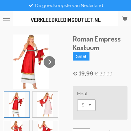
De goedkoopste van Nederland
Ga
direct
naar
VERKLEEDKLEDINGOUTLET.NL
de
hoofdinhoud
Roman Empress
Kostuum
Sale!
€ 19,99
€ 29,99
Maat