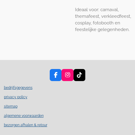
Ideaal voor: carnaval,
themafeest, verkleedfeest,
cosplay, fotobooth en
feestelijke gelegenheden.
F
I
T
a
n
i
c
s
k
bedrijfsgegevens
e
t
T
privacy policy
b
a
o
o
g
k
sitemap
o
r
k
a
algemene voorwaarden
m
bezorgen afhalen & retour