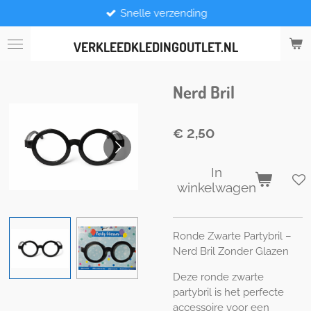
Snelle verzending
Ga
direct
naar
VERKLEEDKLEDINGOUTLET.NL
de
hoofdinhoud
Nerd Bril
€ 2,50
In
winkelwagen
Ronde Zwarte Partybril –
Nerd Bril Zonder Glazen
Deze ronde zwarte
partybril is het perfecte
accessoire voor een